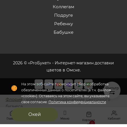
Коллегам
Подруге
Ребенку
Бабушке
2026 © «ProБукет» - Интернет-магазин доставки
цветов в Омске.
На этом веб-сайте происходит сбор и обработка
Фильтр
обезличенных данных о посетителях (в т.ч. файлов
«cookie»). Оставаясь на этом сайте, вы указываете
Флория
- комплексное продвижение цветочного
свое согласие.
Политика конфиденциальности
бизнеса
Окей
Главная
Меню
Кабинет
Избранное
Корзина
0